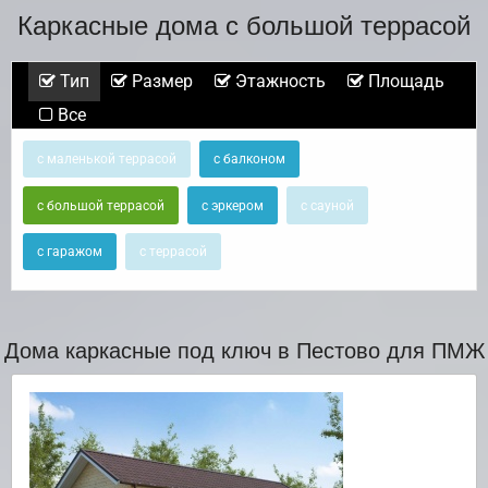
Каркасные дома с большой террасой
Тип
Размер
Этажность
Площадь
Все
с маленькой террасой
с балконом
с большой террасой
с эркером
с сауной
с гаражом
с террасой
Дома каркасные под ключ в Пестово для ПМЖ