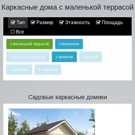
Каркасные дома с маленькой террасой
Тип
Размер
Этажность
Площадь
Все
с маленькой террасой
с балконом
с большой террасой
с эркером
с сауной
с гаражом
с террасой
Садовые каркасные домики