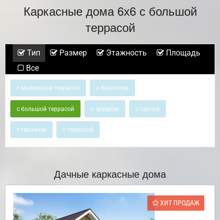
Каркасные дома 6х6 с большой
террасой
Тип
Размер
Этажность
Площадь
Все
с маленькой террасой
с балконом
с большой террасой
с эркером
с сауной
с гаражом
с террасой
Дачные каркасные дома
ХИТ ПРОДАЖ