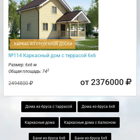
КАРКАС ИЗ СТРОГАНОЙ ДОСКИ
№114 Каркасный дом с террасой 6х6
Размер: 6х6 м
2
Общая площадь: 74
от 2376000
2494800
Дома из бруса с таррасой
Дома из бруса 6х8
Каркасные дома
Каркасные дома с балконом
Бани из бруса 6х8
Бани из бруса 6х9