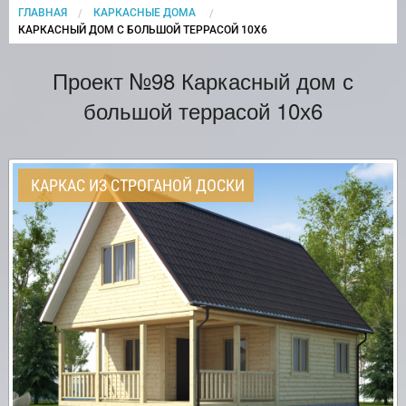
ГЛАВНАЯ
КАРКАСНЫЕ ДОМА
CURRENT:
КАРКАСНЫЙ ДОМ С БОЛЬШОЙ ТЕРРАСОЙ 10Х6
Проект №98 Каркасный дом с
большой террасой 10х6
КАРКАС ИЗ СТРОГАНОЙ ДОСКИ