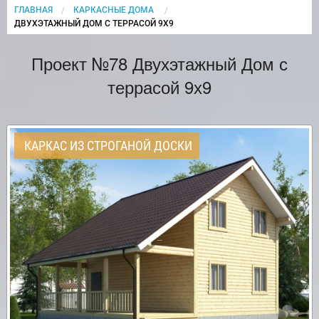
ГЛАВНАЯ
КАРКАСНЫЕ ДОМА
CURRENT:
ДВУХЭТАЖНЫЙ ДОМ С ТЕРРАСОЙ 9Х9
Проект №78 Двухэтажный Дом с
террасой 9х9
КАРКАС ИЗ СТРОГАНОЙ ДОСКИ