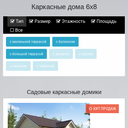
Каркасные дома 6х8
Тип
Размер
Этажность
Площадь
Все
с маленькой террасой
с балконом
с большой террасой
с эркером
с сауной
с гаражом
с террасой
Садовые каркасные домики
ХИТ ПРОДАЖ