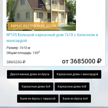
КАРКАС ИЗ СТРОГАНОЙ ДОСКИ
№105 Большой каркасный дом 7х10 с балконом и
мансардой
Размер: 7х10 м
2
Общая площадь: 130
от 3685000
3869250
Двухэтажные дома из бруса
Каркасные дома с мансардой
Каркасные дома 6х4
Каркасные дома 6х8
Бани из бруса с террасой
Бани из бруса 6х4