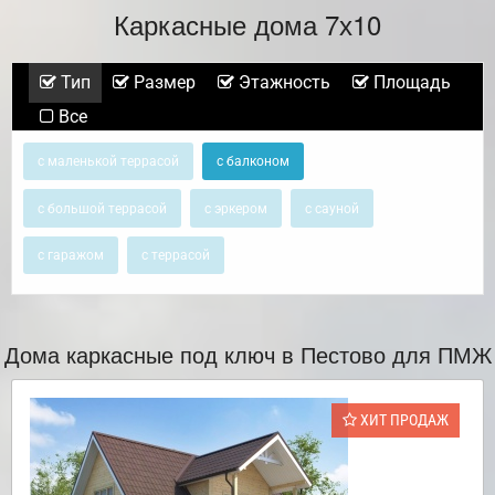
Каркасные дома 7х10
Тип
Размер
Этажность
Площадь
Все
с маленькой террасой
с балконом
с большой террасой
с эркером
с сауной
с гаражом
с террасой
Дома каркасные под ключ в Пестово для ПМЖ
ХИТ ПРОДАЖ