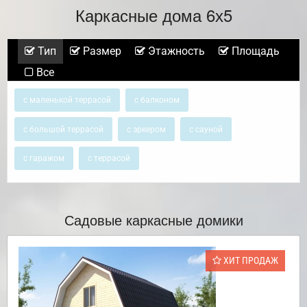
Каркасные дома 6х5
Тип
Размер
Этажность
Площадь
Все
с маленькой террасой
с балконом
с большой террасой
с эркером
с сауной
с гаражом
с террасой
Садовые каркасные домики
ХИТ ПРОДАЖ