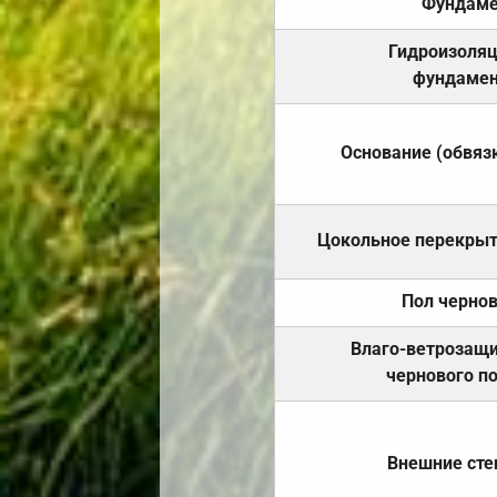
Фундаме
Гидроизоля
фундамен
Основание (обвяз
Цокольное перекры
Пол черно
Влаго-ветрозащ
чернового п
Внешние ст