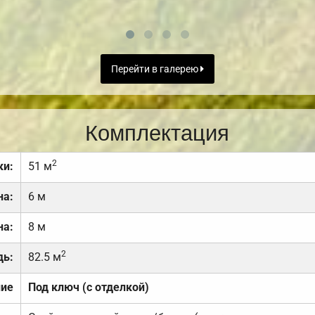
Перейти в галерею
Комплектация
2
ки:
51 м
на:
6 м
на:
8 м
2
дь:
82.5 м
ние
Под ключ (с отделкой)