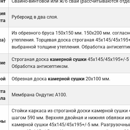
нт
Свайно-винтовой или ж/б сваи (рассчитываются отде
ция
Рубероид в два слоя.
та
Из обрезного бруса 150х150 мм. 150х200 мм. соглас
ка)
утепления. Торцевая доска строганая 45х145/45х195+
выбранной толщине утепления. Обработка антисепти
Строганая доска
камерной сушки
45х145/45х195+/-5
тие
Обработка антисептиком.
вой
Обрезная доска
камерной сушки
20х100 мм.
ита
Мембрана Ондутис А100.
ола
Стойки каркаса из строганой доски камерной сушки 
шагом 590 мм. Верхняя двойная и нижняя обвязки из
ены
камерной сушки 45х145/45х195+/-5 мм. Разгрузочный