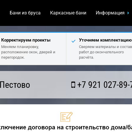
а
Бани из бруса
Каркасные бани
Информация
Корректируем проекты
Уточняем комплектацию
Меняем планировку,
Сверяем материалы и состав
расположение окон, дверей и
работ до окончательного
перегородок.
расчёта.
 Пестово
+7 921 027-89-