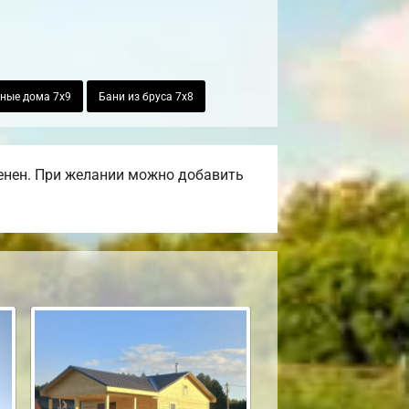
ные дома 7х9
Бани из бруса 7х8
енен. При желании можно добавить