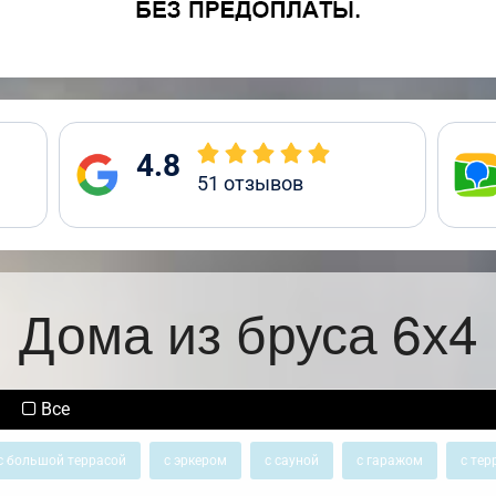
4.8
51
отзывов
Дома из бруса 6х4
Все
с большой террасой
с эркером
с сауной
с гаражом
с тер