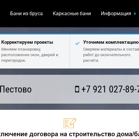
а
Бани из бруса
Каркасные бани
Информация
Корректируем проекты
Уточняем комплектацию
Меняем планировку,
Сверяем материалы и состав
расположение окон, дверей и
работ до окончательного
перегородок.
расчёта.
 Пестово
+7 921 027-89-