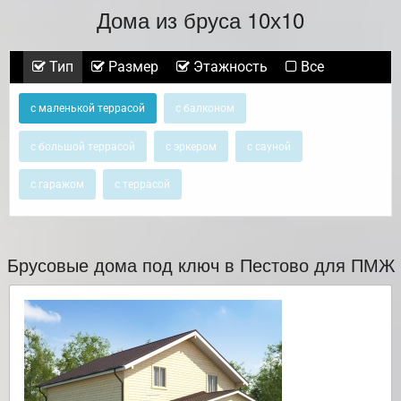
Дома из бруса 10х10
Тип
Размер
Этажность
Все
с маленькой террасой
с балконом
с большой террасой
с эркером
с сауной
с гаражом
с террасой
Брусовые дома под ключ в Пестово для ПМЖ