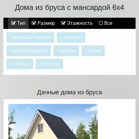
Дома из бруса с мансардой 6х4
Тип
Размер
Этажность
Все
с маленькой террасой
с балконом
с большой террасой
с эркером
с сауной
с гаражом
с террасой
Дачные дома из бруса