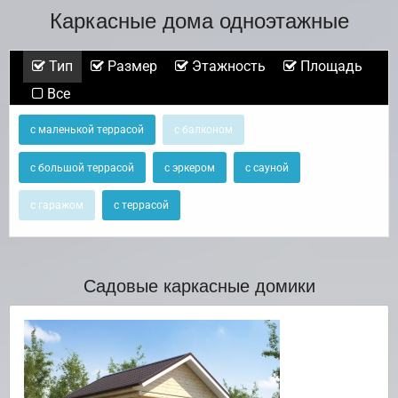
Каркасные дома одноэтажные
Тип
Размер
Этажность
Площадь
Все
с маленькой террасой
с балконом
с большой террасой
с эркером
с сауной
с гаражом
с террасой
Садовые каркасные домики