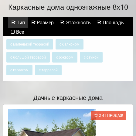
Каркасные дома одноэтажные 8х10
Тип
Размер
Этажность
Площадь
Все
с маленькой террасой
с балконом
с большой террасой
с эркером
с сауной
с гаражом
с террасой
Дачные каркасные дома
ХИТ ПРОДАЖ