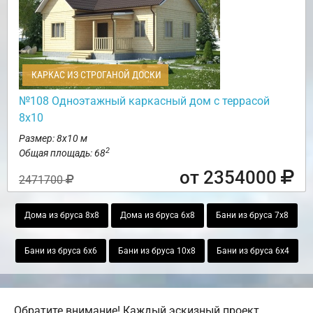
КАРКАС ИЗ СТРОГАНОЙ ДОСКИ
№108 Одноэтажный каркасный дом с террасой
8х10
Размер: 8х10 м
2
Общая площадь: 68
от 2354000
2471700
Дома из бруса 8х8
Дома из бруса 6х8
Бани из бруса 7х8
Бани из бруса 6х6
Бани из бруса 10х8
Бани из бруса 6х4
Обратите внимание! Каждый эскизный проект,