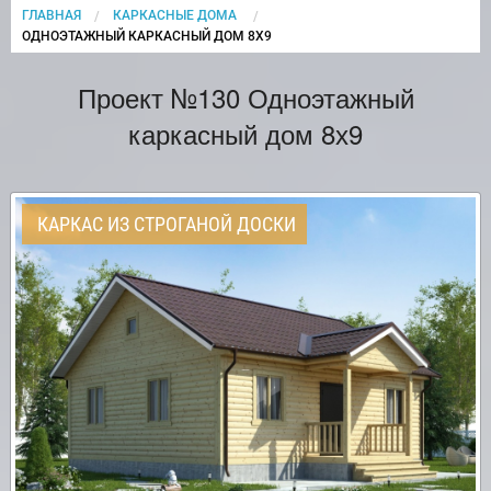
ГЛАВНАЯ
КАРКАСНЫЕ ДОМА
CURRENT:
ОДНОЭТАЖНЫЙ КАРКАСНЫЙ ДОМ 8Х9
Проект №130 Одноэтажный
каркасный дом 8х9
КАРКАС ИЗ СТРОГАНОЙ ДОСКИ