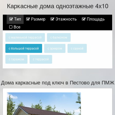
Каркасные дома одноэтажные 4х10
Тип
Размер
Этажность
Площадь
Все
с маленькой террасой
с балконом
с большой террасой
с эркером
с сауной
с гаражом
с террасой
Дома каркасные под ключ в Пестово для ПМЖ