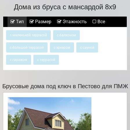
Дома из бруса с мансардой 8х9
Тип
Размер
Этажность
Все
с маленькой террасой
с балконом
с большой террасой
с эркером
с сауной
с гаражом
с террасой
Брусовые дома под ключ в Пестово для ПМЖ