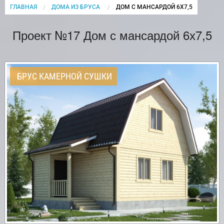
ГЛАВНАЯ
ДОМА ИЗ БРУСА
CURRENT:
ДОМ С МАНСАРДОЙ 6Х7,5
Проект №17 Дом с мансардой 6х7,5
БРУС КАМЕРНОЙ СУШКИ