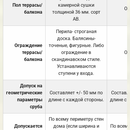
Пол террасы/
камерной сушки
От
балкона
толщиной 36 мм. сорт
АВ.
Перила- строганая
доска. Балясины-
Ограждение
точеные, фигурные. Либо
террасы/
ограждение в
От
балкона
скандинавском стиле.
Устанавливаются
ступени у входа.
Допуск на
геометрические
Составляет +/- 50 мм по
Составля
параметры
длине с каждой стороны.
длине с 
сруба
По всему периметру стен
Допускается
дома (если ширина и
По всему