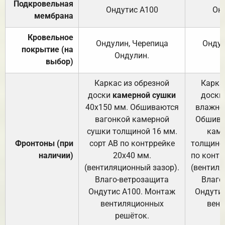
Подкровельная
Ондутис А100
Он
мембрана
Кровельное
Ондулин, Черепица
Ондул
покрытие (на
Ондулин.
выбор)
Каркас из обрезной
Карка
доски
камерной сушки
доски
40х150 мм. Обшиваются
влажно
вагонкой камерной
Обшива
сушки толщиной 16 мм.
каме
Фронтоны (при
сорт АВ по контррейке
толщиной
наличии)
20х40 мм.
по контр
(вентиляционный зазор).
(вентиля
Влаго-ветрозащита
Влаго
Ондутис А100. Монтаж
Ондути
вентиляционных
вент
решёток.