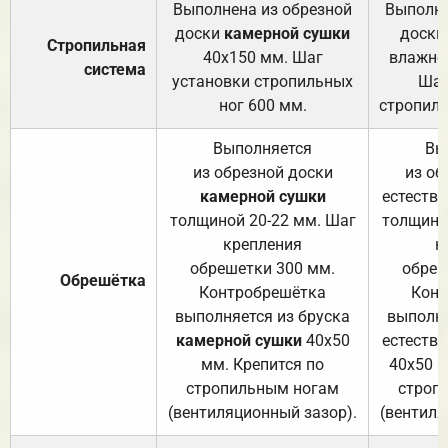
Выполнена из обрезной
Выполне
доски
камерной сушки
доски
Стропильная
40х150 мм. Шаг
влажно
система
установки стропильных
Шаг
ног 600 мм.
стропиль
Выполняется
Вы
из обрезной доски
из об
камерной сушки
естеств
толщиной 20-22 мм. Шаг
толщино
крепления
к
обрешетки 300 мм.
обреш
Обрешётка
Контробрешётка
Конт
выполняется из бруска
выполня
камерной сушки
40х50
естеств
мм. Крепится по
40х50 м
стропильным ногам
строп
(вентиляционный зазор).
(вентиля