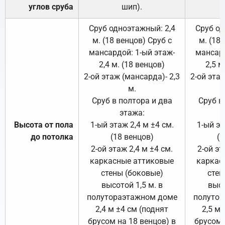
углов сруба
шип).
Сруб одноэтажный: 2,4
Сруб од
м. (18 венцов) Сруб с
м. (18
мансардой: 1-ый этаж-
мансард
2,4 м. (18 венцов)
2,5 м
2-ой этаж (мансарда)- 2,3
2-ой этаж
м.
Сруб в полтора и два
Сруб в
этажа:
Высота от пола
1-ый этаж 2,4 м ±4 см.
1-ый эт
до потолка
(18 венцов)
(1
2-ой этаж 2,4 м ±4 см.
2-ой эт
каркасные аттиковые
каркас
стены (боковые)
стен
высотой 1,5 м. в
высо
полутораэтажном доме
полутор
2,4 м ±4 см (поднят
2,5 м 
брусом на 18 венцов) в
брусом 