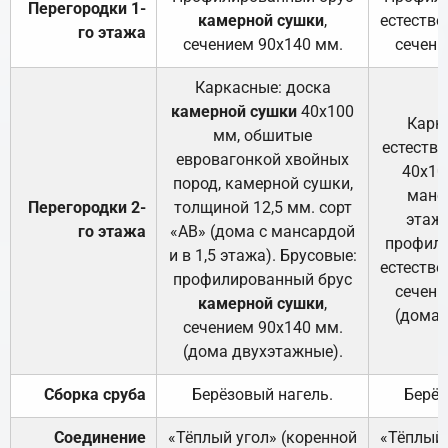
Перегородки 1-
камерной сушки
,
естестве
го этажа
сечением 90х140 мм.
сечени
Каркасные: доска
камерной сушки
40х100
Карк
мм, обшитые
естеств
евровагонкой хвойных
40х10
пород, камерной сушки,
манса
Перегородки 2-
толщиной 12,5 мм. сорт
этажа
го этажа
«АВ» (дома с мансардой
профили
и в 1,5 этажа). Брусовые:
естестве
профилированный брус
сечени
камерной сушки
,
(дома 
сечением 90х140 мм.
(дома двухэтажные).
Сборка сруба
Берёзовый нагель.
Берёз
Соединение
«Тёплый угол» (коренной
«Тёплый 