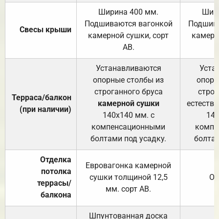
Ширина 400 мм.
Шир
Подшиваются вагонкой
Подшива
Свесы крыши
камерной сушки, сорт
камерн
АВ.
Устанавливаются
Уста
опорные столбы из
опорн
строганного бруса
строг
Терраса/балкон
камерной сушки
естеств
(при наличии)
140х140 мм. с
140
компенсационными
компе
болтами под усадку.
болтам
Отделка
Евровагонка камерной
потолка
сушки толщиной 12,5
От
террасы/
мм. сорт АВ.
балкона
Шпунтованная доска