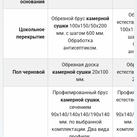
основания
Обр
Обрезной брус
камерной
естеств
сушки
100х150/50х200
Цокольное
100х15
мм. с шагом 600 мм.
перекрытие
шаг
Обработка
О
антисептиком.
ант
Обрезная доска
Обр
Пол черновой
камерной сушки
20х100
естеств
мм.
2
Профилированный брус
Профили
камерной сушки
,
естестве
сечением
с
90х140/140х140/190х140
90х140/
мм. по выбранной
мм. 
комплектации. Два вида
комплек
профиля:
п