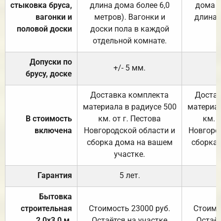
стыковка бруса,
длина дома более 6,0
дома (
вагонки и
метров). Вагонки и
длина 
половой доски
доски пола в каждой
отдельной комнате.
Допуски по
+/- 5 мм.
брусу, доске
Доставка комплекта
Достав
материала в радиусе 500
материал
В стоимость
км. от г. Пестова
км. 
включена
Новгородской области и
Новгоро
сборка дома на вашем
сборка
участке.
Гарантия
5 лет.
Бытовка
строительная
Стоимость 23000 руб.
Стоимо
2,0х3,0 м.
Остаётся на участке
Остаёт