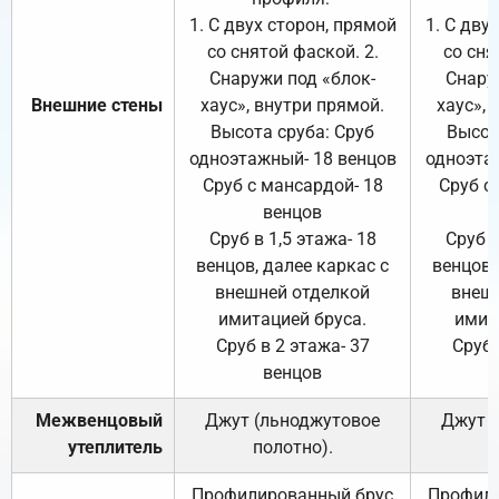
1. С двух сторон, прямой
1. С дву
со снятой фаской. 2.
со сня
Снаружи под «блок-
Снару
Внешние стены
хаус», внутри прямой.
хаус», 
Высота сруба: Сруб
Высот
одноэтажный- 18 венцов
одноэта
Сруб с мансардой- 18
Сруб с
венцов
Сруб в 1,5 этажа- 18
Сруб в
венцов, далее каркас с
венцов,
внешней отделкой
внеш
имитацией бруса.
имит
Сруб в 2 этажа- 37
Сруб 
венцов
Межвенцовый
Джут (льноджутовое
Джут 
утеплитель
полотно).
п
Профилированный брус
Профили