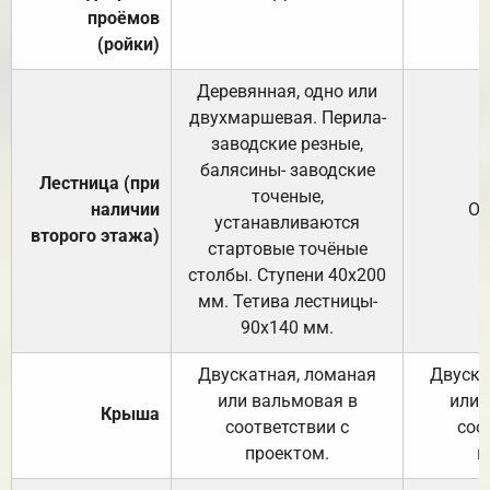
проёмов
(ройки)
Деревянная, одно или
двухмаршевая. Перила-
заводские резные,
балясины- заводские
Лестница (при
точеные,
наличии
От
устанавливаются
второго этажа)
стартовые точёные
столбы. Ступени 40х200
мм. Тетива лестницы-
90х140 мм.
Двускатная, ломаная
Двуска
или вальмовая в
или 
Крыша
соответствии с
соо
проектом.
п