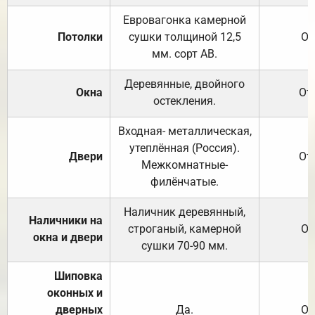
Евровагонка камерной
Потолки
сушки толщиной 12,5
От
мм. сорт АВ.
Деревянные, двойного
Окна
От
остекления.
Входная- металлическая,
утеплённая (Россия).
Двери
От
Межкомнатные-
филёнчатые.
Наличник деревянный,
Наличники на
строганый, камерной
От
окна и двери
сушки 70-90 мм.
Шиповка
оконных и
дверных
Да.
От