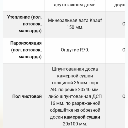
двухэтажном доме.
двухэ
Утепление (пол,
Минеральная вата
Knauf
потолок,
От
150
мм.
мансарда)
Пароизоляция
(пол, потолок,
Ондутис
R70
.
От
мансарда)
Шпунтованная доска
камерной сушки
толщиной 36 мм. сорт
АВ. по рейке 20х40 мм.
Пол чистовой
либо шпунтованная ДСП
От
16 мм. по разряженной
обрешётке из обрезной
доски
камерной сушки
20х100 мм.