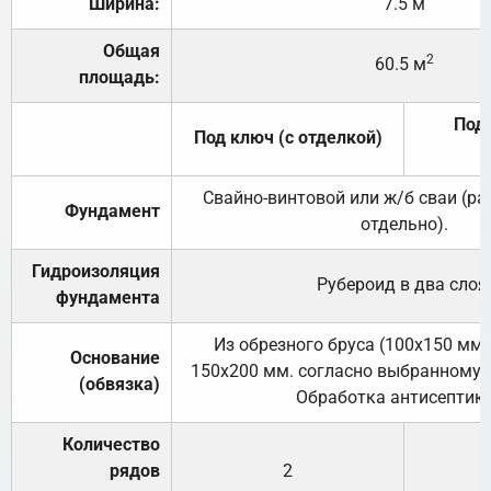
Ширина:
7.5 м
Общая
2
60.5 м
площадь:
Под 
Под ключ (с отделкой)
Свайно-винтовой или ж/б сваи (р
Фундамент
отдельно).
Гидроизоляция
Рубероид в два слоя
фундамента
Из обрезного бруса (100х150 мм.
Основание
150х200 мм. согласно выбранному с
(обвязка)
Обработка антисептик
Количество
рядов
2