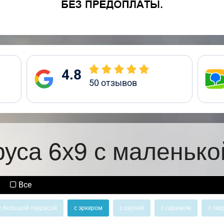
4.8
50
отзывов
руса 6х9 с маленько
Все
с большой террасой
с эркером
с сауной
с гаражом
с тер