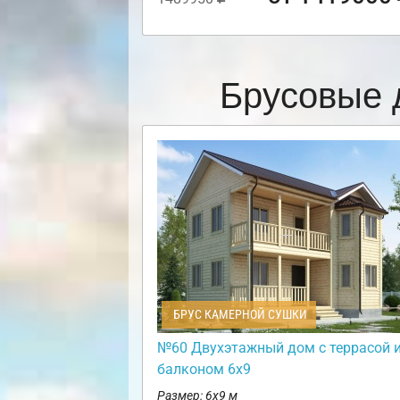
Брусовые 
БРУС КАМЕРНОЙ СУШКИ
№60 Двухэтажный дом с террасой 
балконом 6х9
Размер: 6х9 м