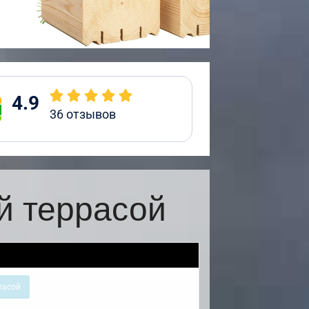
4.9
36
отзывов
й террасой
расой