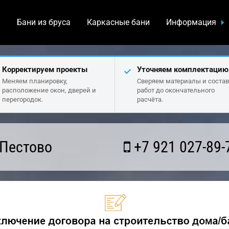
а
Бани из бруса
Каркасные бани
Информация
Корректируем проекты
Уточняем комплектацию
Меняем планировку,
Сверяем материалы и состав
расположение окон, дверей и
работ до окончательного
перегородок.
расчёта.
 Пестово
+7 921 027-89-