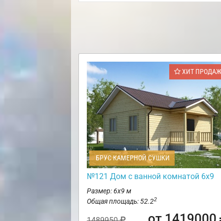
ХИТ ПРОДА
БРУС КАМЕРНОЙ СУШКИ
№121 Дом с ванной комнатой 6х9
Размер: 6х9 м
2
Общая площадь: 52.2
от 1419000
1489950