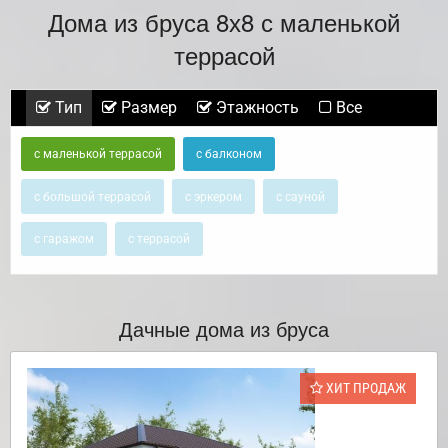
Дома из бруса 8х8 с маленькой
террасой
Тип
Размер
Этажность
Все
с маленькой террасой
с балконом
с большой террасой
с эркером
с сауной
с гаражом
с террасой
Дачные дома из бруса
ХИТ ПРОДАЖ