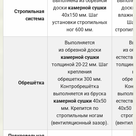
Выполнена из обрезной
Выполне
доски
камерной сушки
доски
Стропильная
40х150 мм. Шаг
влажно
система
установки стропильных
Шаг
ног 600 мм.
стропиль
Выполняется
Вы
из обрезной доски
из об
камерной сушки
естеств
толщиной 20-22 мм. Шаг
толщино
крепления
к
обрешетки 300 мм.
обреш
Обрешётка
Контробрешётка
Конт
выполняется из бруска
выполня
камерной сушки
40х50
естеств
мм. Крепится по
40х50 м
стропильным ногам
строп
(вентиляционный зазор).
(вентиля
Подкровельная