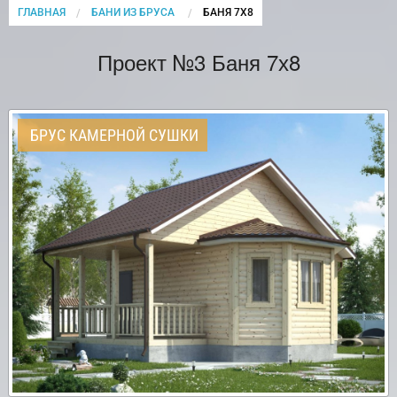
ГЛАВНАЯ
БАНИ ИЗ БРУСА
CURRENT:
БАНЯ 7Х8
Проект №3 Баня 7х8
БРУС КАМЕРНОЙ СУШКИ