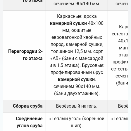
го этажа
сечением 90х140 мм.
сечени
Каркасные: доска
камерной сушки
40х100
Карк
мм, обшитые
естеств
евровагонкой хвойных
40х10
пород, камерной сушки,
манса
Перегородки 2-
толщиной 12,5 мм. сорт
этажа
го этажа
«АВ» (бани с мансардой
профили
и в 1,5 этажа). Брусовые:
естестве
профилированный брус
сечени
камерной сушки
,
(бани 
сечением 90х140 мм.
(бани двухэтажные).
Сборка сруба
Берёзовый нагель.
Берёз
Соединение
«Тёплый угол» (коренной
«Тёплый 
углов сруба
шип).