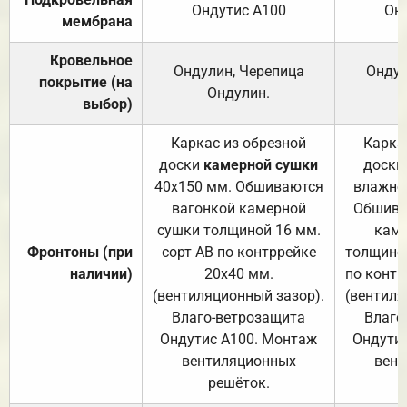
Ондутис А100
Он
мембрана
Кровельное
Ондулин, Черепица
Ондул
покрытие (на
Ондулин.
выбор)
Каркас из обрезной
Карка
доски
камерной сушки
доски
40х150 мм. Обшиваются
влажно
вагонкой камерной
Обшива
сушки толщиной 16 мм.
каме
Фронтоны (при
сорт АВ по контррейке
толщиной
наличии)
20х40 мм.
по контр
(вентиляционный зазор).
(вентиля
Влаго-ветрозащита
Влаго
Ондутис А100. Монтаж
Ондути
вентиляционных
вент
решёток.