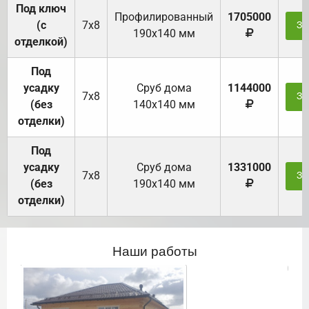
Под ключ
Профилированный
1705000
(с
7х8
За
190х140 мм
отделкой)
Под
усадку
Cруб дома
1144000
7х8
За
(без
140х140 мм
отделки)
Под
усадку
Cруб дома
1331000
7х8
За
(без
190х140 мм
отделки)
Наши работы