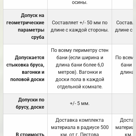
осины.
Допуск на
геометрические
Составляет +/- 50 мм по
Составля
параметры
длине с каждой стороны.
длине с 
сруба
По всему периметру стен
Допускается
бани (если ширина и
По всему
стыковка бруса,
длина бани более 6,0
бани (
вагонки и
метров). Вагонки и
длина 
половой доски
доски пола в каждой
отдельной комнате.
Допуски по
+/- 5 мм.
брусу, доске
Доставка комплекта
Достав
материала в радиусе 500
материал
В стоимость
км. от г. Пестова
км. 