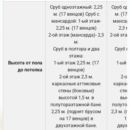
Сруб одноэтажный: 2,25
Сруб од
м. (17 венцов) Сруб с
м. (17
мансардой: 1-ый этаж-
мансард
2,25 м. (17 венцов)
2,3 м
2-ой этаж (мансарда)- 2,3
2-ой этаж
м.
Сруб в полтора и два
Сруб в
этажа:
Высота от пола
1-ый этаж 2,25 м. (17
1-ый э
до потолка
венцов)
2-ой этаж 2,3 м.
2-ой
каркасные аттиковые
каркас
стены (боковые)
стен
высотой 1,5 м. в
высо
полутораэтажной бане.
полутор
2,25 м. (поднят брусом
2,3 м. (
на 17 венцов) в
17
двухэтажной бане.
двухэ