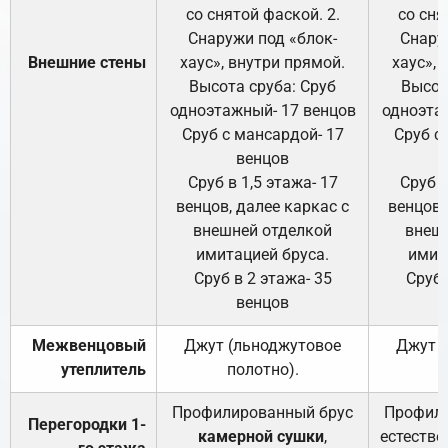
со снятой фаской. 2.
со сня
Снаружи под «блок-
Снару
Внешние стены
хаус», внутри прямой.
хаус», 
Высота сруба: Сруб
Высот
одноэтажный- 17 венцов
одноэта
Сруб с мансардой- 17
Сруб с
венцов
Сруб в 1,5 этажа- 17
Сруб в
венцов, далее каркас с
венцов,
внешней отделкой
внеш
имитацией бруса.
имит
Сруб в 2 этажа- 35
Сруб 
венцов
Межвенцовый
Джут (льноджутовое
Джут 
утеплитель
полотно).
п
Профилированный брус
Профили
Перегородки 1-
камерной сушки
,
естестве