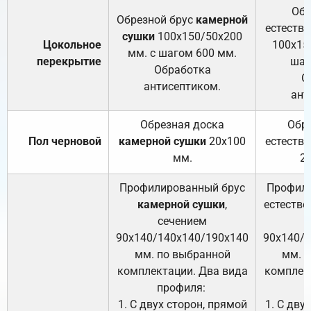
Обр
Обрезной брус
камерной
естеств
сушки
100х150/50х200
Цокольное
100х15
мм. с шагом 600 мм.
перекрытие
шаг
Обработка
О
антисептиком.
ант
Обрезная доска
Обр
Пол черновой
камерной сушки
20х100
естеств
мм.
2
Профилированный брус
Профили
камерной сушки
,
естестве
сечением
с
90х140/140х140/190х140
90х140/
мм. по выбранной
мм. 
комплектации. Два вида
комплек
профиля:
п
1. С двух сторон, прямой
1. С дву