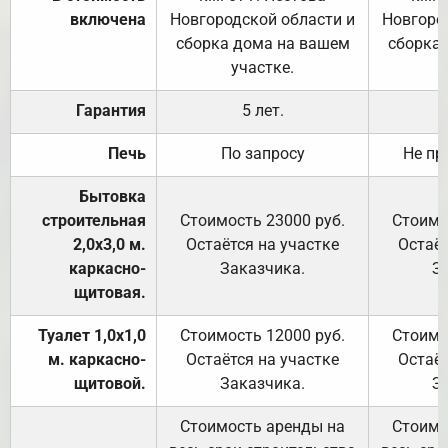
включена
Новгородской области и
Новгоро
сборка дома на вашем
сборка
участке.
Гарантия
5 лет.
Печь
По запросу
Не пр
Бытовка
строительная
Стоимость 23000 руб.
Стоимо
2,0х3,0 м.
Остаётся на участке
Остаёт
каркасно-
Заказчика.
З
щитовая.
Туалет 1,0х1,0
Стоимость 12000 руб.
Стоимо
м. каркасно-
Остаётся на участке
Остаёт
щитовой.
Заказчика.
З
Стоимость аренды на
Стоимо