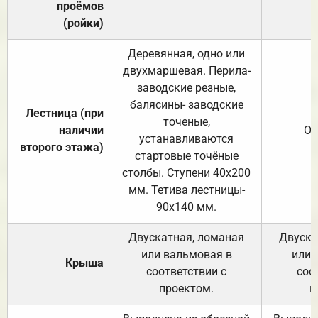
проёмов
(ройки)
Деревянная, одно или
двухмаршевая. Перила-
заводские резные,
балясины- заводские
Лестница (при
точеные,
наличии
От
устанавливаются
второго этажа)
стартовые точёные
столбы. Ступени 40х200
мм. Тетива лестницы-
90х140 мм.
Двускатная, ломаная
Двуска
или вальмовая в
или 
Крыша
соответствии с
соо
проектом.
п