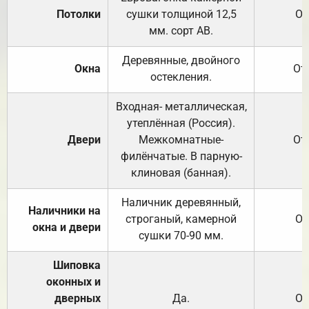
Потолки
сушки толщиной 12,5
От
мм. сорт АВ.
Деревянные, двойного
Окна
От
остекления.
Входная- металлическая,
утеплённая (Россия).
Двери
Межкомнатные-
От
филёнчатые. В парную-
клиновая (банная).
Наличник деревянный,
Наличники на
строганый, камерной
От
окна и двери
сушки 70-90 мм.
Шиповка
оконных и
дверных
Да.
От