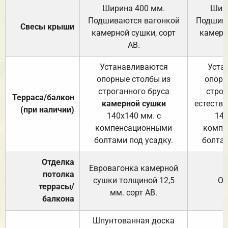
Ширина 400 мм.
Шир
Подшиваются вагонкой
Подшива
Свесы крыши
камерной сушки, сорт
камерн
АВ.
Устанавливаются
Уста
опорные столбы из
опорн
строганного бруса
строг
Терраса/балкон
камерной сушки
естеств
(при наличии)
140х140 мм. с
140
компенсационными
компе
болтами под усадку.
болтам
Отделка
Евровагонка камерной
потолка
сушки толщиной 12,5
От
террасы/
мм. сорт АВ.
балкона
Шпунтованная доска