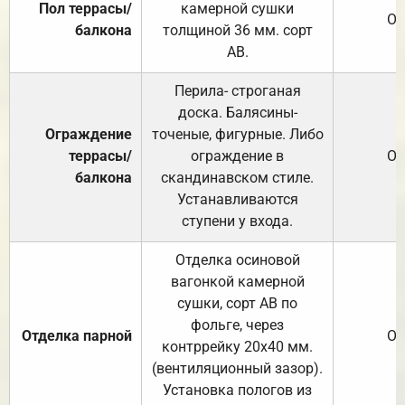
Пол террасы/
камерной сушки
От
балкона
толщиной 36 мм. сорт
АВ.
Перила- строганая
доска. Балясины-
Ограждение
точеные, фигурные. Либо
террасы/
ограждение в
От
балкона
скандинавском стиле.
Устанавливаются
ступени у входа.
Отделка осиновой
вагонкой камерной
сушки, сорт АВ по
фольге, через
Отделка парной
От
контррейку 20х40 мм.
(вентиляционный зазор).
Установка пологов из