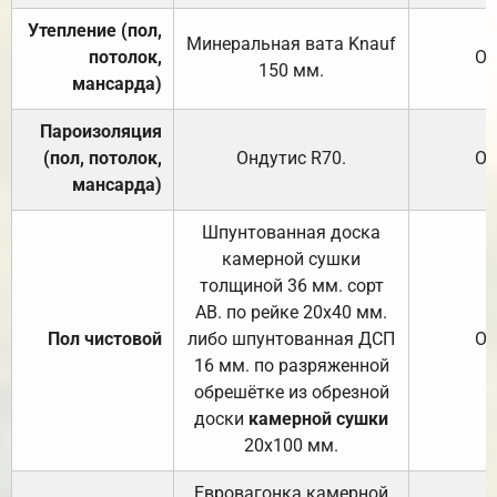
Утепление (пол,
Минеральная вата
Knauf
потолок,
От
150
мм.
мансарда)
Пароизоляция
(пол, потолок,
Ондутис
R70
.
От
мансарда)
Шпунтованная доска
камерной сушки
толщиной 36 мм. сорт
АВ. по рейке 20х40 мм.
Пол чистовой
либо шпунтованная ДСП
От
16 мм. по разряженной
обрешётке из обрезной
доски
камерной сушки
20х100 мм.
Евровагонка камерной