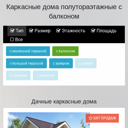
Каркасные дома полутораэтажные с
балконом
Тип
Размер
Этажность
Площадь
Все
с маленькой террасой
с балконом
с большой террасой
с эркером
с сауной
с гаражом
с террасой
Дачные каркасные дома
ХИТ ПРОДАЖ