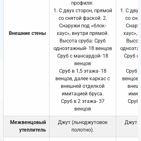
профиля:
п
1. С двух сторон, прямой
1. С дву
со снятой фаской. 2.
со сня
Снаружи под «блок-
Снару
Внешние стены
хаус», внутри прямой.
хаус», 
Высота сруба: Сруб
Высот
одноэтажный- 18 венцов
одноэта
Сруб с мансардой- 18
Сруб с
венцов
Сруб в 1,5 этажа- 18
Сруб в
венцов, далее каркас с
венцов,
внешней отделкой
внеш
имитацией бруса.
имит
Сруб в 2 этажа- 37
Сруб 
венцов
Межвенцовый
Джут (льноджутовое
Джут 
утеплитель
полотно).
п