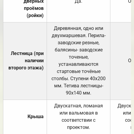
дверных
Да.
От
проёмов
(ройки)
Деревянная, одно или
двухмаршевая. Перила-
заводские резные,
балясины- заводские
Лестница (при
точеные,
наличии
От
устанавливаются
второго этажа)
стартовые точёные
столбы. Ступени 40х200
мм. Тетива лестницы-
90х140 мм.
Двускатная, ломаная
Двуска
или вальмовая в
или 
Крыша
соответствии с
соо
проектом.
п