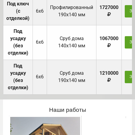
Под ключ
Профилированный
1727000
(с
6х6
За
190х140 мм
отделкой)
Под
усадку
Cруб дома
1067000
6х6
За
(без
140х140 мм
отделки)
Под
усадку
Cруб дома
1210000
6х6
За
(без
190х140 мм
отделки)
Наши работы