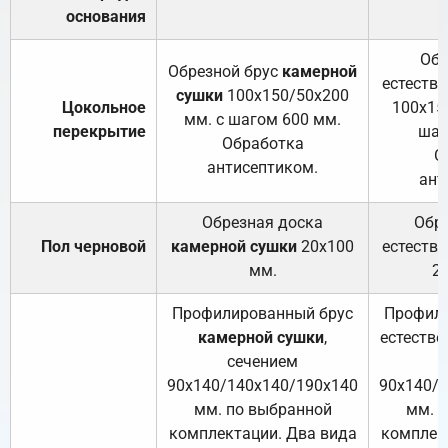
основания
Обр
Обрезной брус
камерной
естеств
сушки
100х150/50х200
Цокольное
100х15
мм. с шагом 600 мм.
перекрытие
шаг
Обработка
О
антисептиком.
ант
Обрезная доска
Обр
Пол черновой
камерной сушки
20х100
естеств
мм.
2
Профилированный брус
Профили
камерной сушки
,
естестве
сечением
с
90х140/140х140/190х140
90х140/
мм. по выбранной
мм. 
комплектации. Два вида
комплек