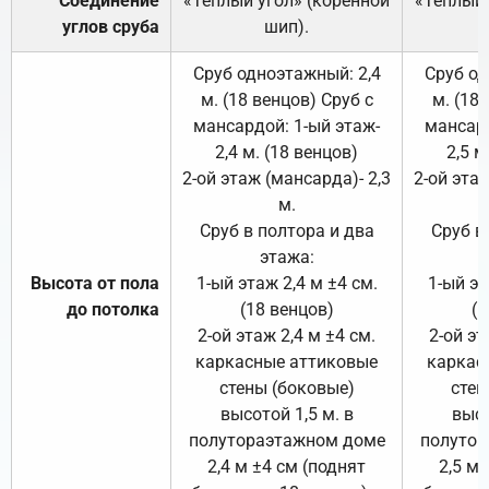
Соединение
«Тёплый угол» (коренной
«Тёплый 
углов сруба
шип).
Сруб одноэтажный: 2,4
Сруб од
м. (18 венцов) Сруб с
м. (18
мансардой: 1-ый этаж-
мансард
2,4 м. (18 венцов)
2,5 м
2-ой этаж (мансарда)- 2,3
2-ой этаж
м.
Сруб в полтора и два
Сруб в
этажа:
Высота от пола
1-ый этаж 2,4 м ±4 см.
1-ый эт
до потолка
(18 венцов)
(1
2-ой этаж 2,4 м ±4 см.
2-ой эт
каркасные аттиковые
каркас
стены (боковые)
стен
высотой 1,5 м. в
высо
полутораэтажном доме
полутор
2,4 м ±4 см (поднят
2,5 м 