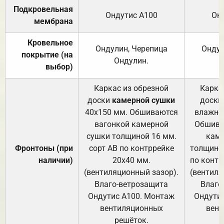
Подкровельная
Ондутис А100
Он
мембрана
Кровельное
Ондулин, Черепица
Ондул
покрытие (на
Ондулин.
выбор)
Каркас из обрезной
Карка
доски
камерной сушки
доски
40х150 мм. Обшиваются
влажно
вагонкой камерной
Обшива
сушки толщиной 16 мм.
каме
Фронтоны (при
сорт АВ по контррейке
толщиной
наличии)
20х40 мм.
по контр
(вентиляционный зазор).
(вентиля
Влаго-ветрозащита
Влаго
Ондутис А100. Монтаж
Ондути
вентиляционных
вент
решёток.