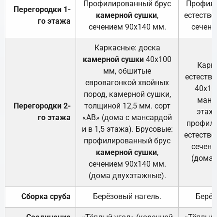
Профилированный брус
Профили
Перегородки 1-
камерной сушки
,
естестве
го этажа
сечением 90х140 мм.
сечени
Каркасные: доска
камерной сушки
40х100
Карк
мм, обшитые
естеств
евровагонкой хвойных
40х10
пород, камерной сушки,
манса
Перегородки 2-
толщиной 12,5 мм. сорт
этажа
го этажа
«АВ» (дома с мансардой
профили
и в 1,5 этажа). Брусовые:
естестве
профилированный брус
сечени
камерной сушки
,
(дома 
сечением 90х140 мм.
(дома двухэтажные).
Сборка сруба
Берёзовый нагель.
Берёз