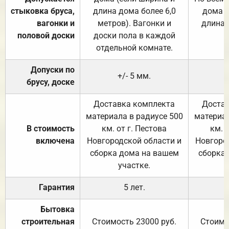
стыковка бруса,
длина дома более 6,0
дома (
вагонки и
метров). Вагонки и
длина 
половой доски
доски пола в каждой
отдельной комнате.
Допуски по
+/- 5 мм.
брусу, доске
Доставка комплекта
Достав
материала в радиусе 500
материал
В стоимость
км. от г. Пестова
км. 
включена
Новгородской области и
Новгоро
сборка дома на вашем
сборка
участке.
Гарантия
5 лет.
Бытовка
строительная
Стоимость 23000 руб.
Стоимо