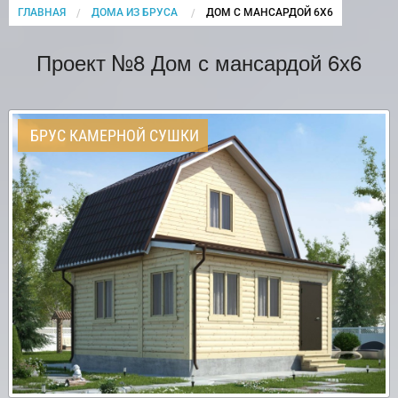
ГЛАВНАЯ
ДОМА ИЗ БРУСА
CURRENT:
ДОМ С МАНСАРДОЙ 6Х6
Проект №8 Дом с мансардой 6х6
БРУС КАМЕРНОЙ СУШКИ