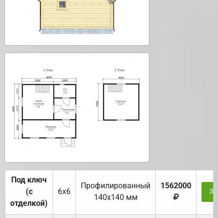
Под ключ
Профилированный
1562000
(с
6х6
За
140х140 мм
отделкой)