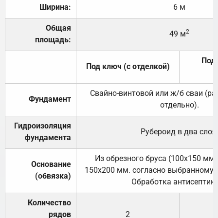
Ширина:
6 м
Общая
2
49 м
площадь:
Под 
Под ключ (с отделкой)
Свайно-винтовой или ж/б сваи (р
Фундамент
отдельно).
Гидроизоляция
Рубероид в два слоя
фундамента
Из обрезного бруса (100х150 мм.
Основание
150х200 мм. согласно выбранному с
(обвязка)
Обработка антисептик
Количество
рядов
2