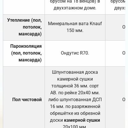
брусом на 18 венцов) в
брусом 
двухэтажном доме.
двухэ
Утепление (пол,
Минеральная вата
Knauf
потолок,
От
150
мм.
мансарда)
Пароизоляция
(пол, потолок,
Ондутис
R70
.
От
мансарда)
Шпунтованная доска
камерной сушки
толщиной 36 мм. сорт
АВ. по рейке 20х40 мм.
Пол чистовой
либо шпунтованная ДСП
От
16 мм. по разряженной
обрешётке из обрезной
доски
камерной сушки
20х100 мм.