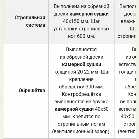
Выполнена из обрезной
Выполне
доски
камерной сушки
доски
Стропильная
40х150 мм. Шаг
влажно
система
установки стропильных
Шаг
ног 600 мм.
стропиль
Выполняется
Вы
из обрезной доски
из об
камерной сушки
естеств
толщиной 20-22 мм. Шаг
толщино
крепления
к
обрешетки 300 мм.
обреш
Обрешётка
Контробрешётка
Конт
выполняется из бруска
выполня
камерной сушки
40х50
естеств
мм. Крепится по
40х50 м
стропильным ногам
строп
(вентиляционный зазор).
(вентиля