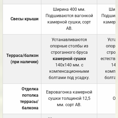
Ширина 400 мм.
Шир
Подшиваются вагонкой
Подшива
Свесы крыши
камерной сушки, сорт
камерн
АВ.
Устанавливаются
Уста
опорные столбы из
опорн
строганного бруса
строг
Терраса/балкон
камерной сушки
естеств
(при наличии)
140х140 мм. с
140
компенсационными
компе
болтами под усадку.
болтам
Отделка
Евровагонка камерной
потолка
сушки толщиной 12,5
От
террасы/
мм. сорт АВ.
балкона