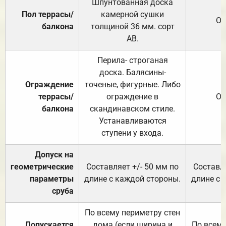
Шпунтованная доска
Пол террасы/
камерной сушки
От
балкона
толщиной 36 мм. сорт
АВ.
Перила- строганая
доска. Балясины-
Ограждение
точеные, фигурные. Либо
террасы/
ограждение в
От
балкона
скандинавском стиле.
Устанавливаются
ступени у входа.
Допуск на
геометрические
Составляет +/- 50 мм по
Составля
параметры
длине с каждой стороны.
длине с 
сруба
По всему периметру стен
Допускается
дома (если ширина и
По всему