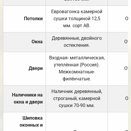
Евровагонка камерной
Потолки
сушки толщиной 12,5
От
мм. сорт АВ.
Деревянные, двойного
Окна
От
остекления.
Входная- металлическая,
утеплённая (Россия).
Двери
От
Межкомнатные-
филёнчатые.
Наличник деревянный,
Наличники на
строганый, камерной
От
окна и двери
сушки 70-90 мм.
Шиповка
оконных и