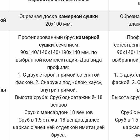
Обрезная доска
камерной сушки
Обрезна
вой
20х100 мм.
влаж
Профилированный брус
камерной
Проф
сушки
, сечением
естественн
90х140/140х140/190х140 мм. по
90х140/1
выбранной комплектации. Два вида
выбранной 
профиля:
1. С двух сторон, прямой со снятой
1. С двух 
фаской. 2. Снаружи под «блок- хаус»,
фаской. 2. 
ены
внутри прямой.
в
Высота сруба: Сруб одноэтажный- 18
Высота сруб
венцов
Сруб с мансардой- 18 венцов
Сруб с 
Сруб в 1,5 этажа- 18 венцов, далее
Сруб в 1,5
каркас с внешней отделкой имитацией
каркас
бруса.
им