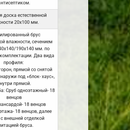
антисептиком.
я доска естественной
ности 20х100 мм.
илированный брус
ой влажности, сечением
40х140/190х140 мм. по
комплектации. Два вида
профиля:
сторон, прямой со снятой
Снаружи под «блок- хаус»,
нутри прямой.
а: Сруб одноэтажный- 18
венцов
мансардой- 18 венцов
 этажа- 18 венцов, далее
 с внешней отделкой
итацией бруса.