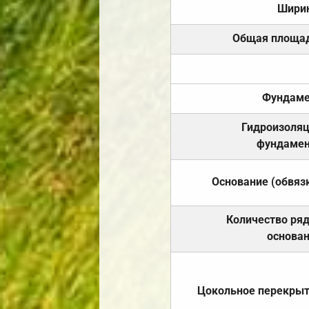
Шири
Общая площа
Фундаме
Гидроизоля
фундамен
Основание (обвяз
Количество ря
основа
Цокольное перекры