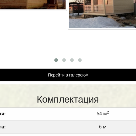
Перейти в галерею
Комплектация
2
ки:
54 м
на:
6 м