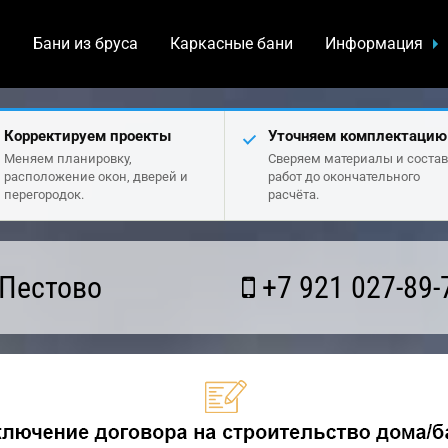
а
Бани из бруса
Каркасные бани
Информация
Корректируем проекты
Уточняем комплектацию
Меняем планировку,
Сверяем материалы и состав
расположение окон, дверей и
работ до окончательного
перегородок.
расчёта.
 Пестово
+7 921 027-89-