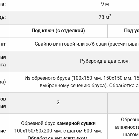
на:
9 м
2
дь:
73 м
Под ключ (с отделкой)
Под у
нт
Свайно-винтовой или ж/б сваи (рассчитыва
ция
Рубероид в два слоя.
та
Из обрезного бруса (100х150 мм. 150х150 мм. 1
ка)
выбранному сечению бруса). Обработка а
дов
2
ния
Обрезно
Обрезной брус
камерной сушки
влажности
тие
100х150/50х200 мм. с шагом 600 мм.
шагом
Обработка антисептиком.