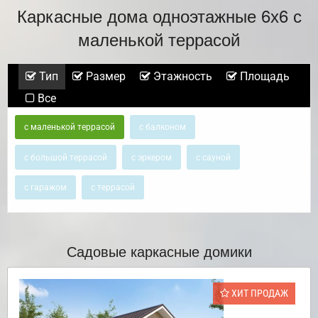
Каркасные дома одноэтажные 6х6 с
маленькой террасой
Тип
Размер
Этажность
Площадь
Все
с маленькой террасой
с балконом
с большой террасой
с эркером
с сауной
с гаражом
с террасой
Садовые каркасные домики
ХИТ ПРОДАЖ