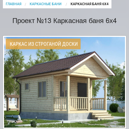
ГЛАВНАЯ
КАРКАСНЫЕ БАНИ
CURRENT:
КАРКАСНАЯ БАНЯ 6Х4
Проект №13 Каркасная баня 6х4
КАРКАС ИЗ СТРОГАНОЙ ДОСКИ