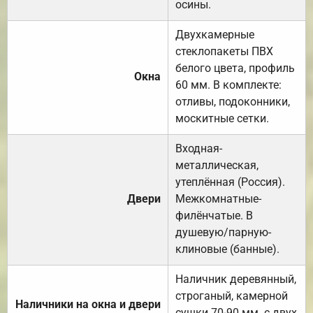
осины.
Двухкамерные
стеклопакеты ПВХ
белого цвета, профиль
Окна
60 мм. В комплекте:
отливы, подоконники,
москитные сетки.
Входная-
металлическая,
утеплённая (Россия).
Двери
Межкомнатные-
филёнчатые. В
душевую/парную-
клиновые (банные).
Наличник деревянный,
строганый, камерной
Наличники на окна и двери
сушки 70-90 мм. с двух