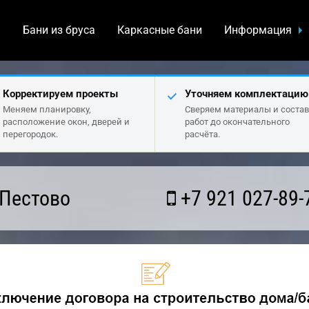
а
Бани из бруса
Каркасные бани
Информация
Корректируем проекты
Уточняем комплектацию
Меняем планировку,
Сверяем материалы и состав
расположение окон, дверей и
работ до окончательного
перегородок.
расчёта.
 Пестово
+7 921 027-89-