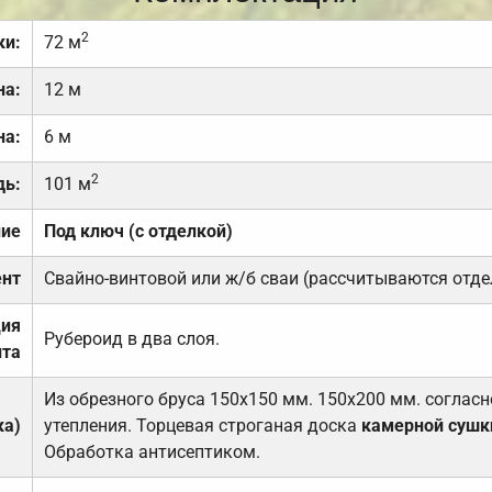
2
ки:
72 м
на:
12 м
на:
6 м
2
дь:
101 м
ние
Под ключ (с отделкой)
нт
Свайно-винтовой или ж/б сваи (рассчитываются отде
ция
Рубероид в два слоя.
та
Из обрезного бруса 150х150 мм. 150х200 мм. соглас
ка)
утепления. Торцевая строганая доска
камерной сушк
Обработка антисептиком.