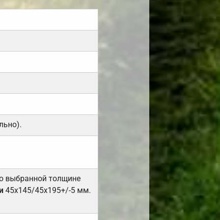
льно).
но выбранной толщине
и
45х145/45х195+/-5 мм.