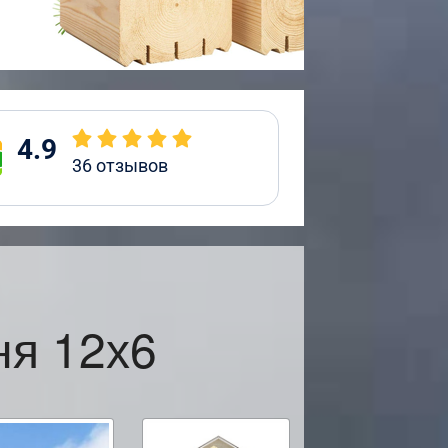
4.9
36
отзывов
ня 12х6