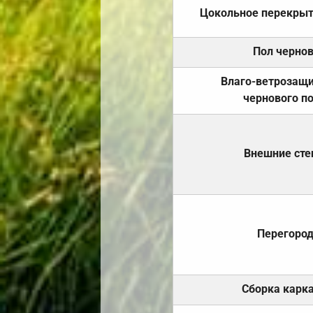
Цокольное перекры
Пол черно
Влаго-ветрозащ
чернового п
Внешние ст
Перегоро
Сборка карк