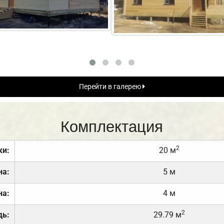
Перейти в галерею
Комплектация
2
ки:
20 м
на:
5 м
на:
4 м
2
дь:
29.79 м