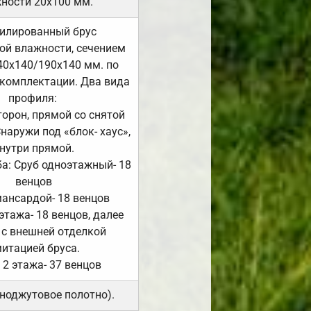
ности 20х100 мм.
илированный брус
ой влажности, сечением
40х140/190х140 мм. по
комплектации. Два вида
профиля:
сторон, прямой со снятой
Снаружи под «блок- хаус»,
нутри прямой.
а: Сруб одноэтажный- 18
венцов
мансардой- 18 венцов
 этажа- 18 венцов, далее
 с внешней отделкой
итацией бруса.
 2 этажа- 37 венцов
ноджутовое полотно).