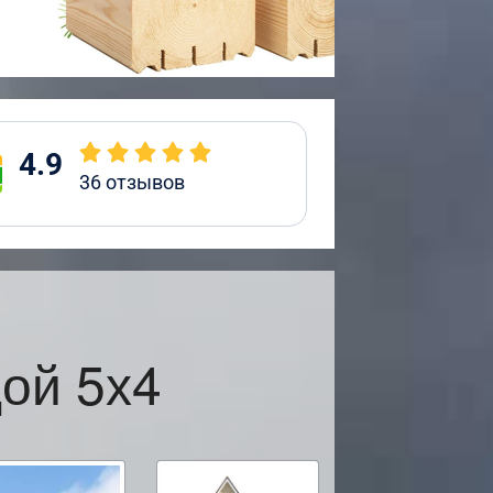
4.9
36
отзывов
ой 5х4