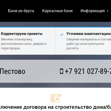
а
Бани из бруса
Каркасные бани
Информация
Корректируем проекты
Уточняем комплектацию
Меняем планировку,
Сверяем материалы и состав
расположение окон, дверей и
работ до окончательного
перегородок.
расчёта.
 Пестово
+7 921 027-89-