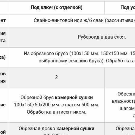
Под ключ (с отделкой)
Под у
нт
Свайно-винтовой или ж/б сваи (рассчитыва
ция
Рубероид в два слоя.
та
Из обрезного бруса (100х150 мм. 150х150 мм. 1
ка)
выбранному сечению бруса). Обработка а
дов
2
ния
Обрезно
Обрезной брус
камерной сушки
влажности
тие
100х150/50х200 мм. с шагом 600 мм.
шагом
Обработка антисептиком.
Обрезная доска
камерной сушки
Обрезна
вой