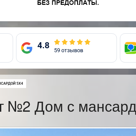
4.8
59
отзывов
НСАРДОЙ 5Х4
т №2 Дом с мансард