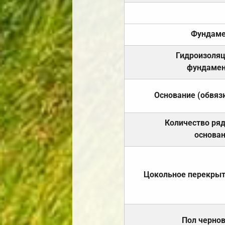
Фундаме
Гидроизоля
фундамен
Основание (обвяз
Количество ря
основа
Цокольное перекры
Пол черно