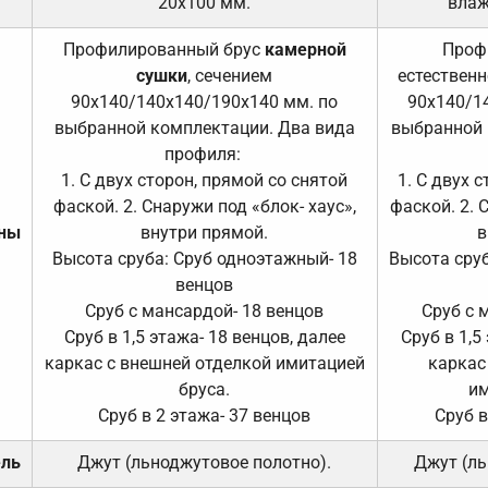
20х100 мм.
влаж
Профилированный брус
камерной
Проф
сушки
, сечением
естественн
90х140/140х140/190х140 мм. по
90х140/1
выбранной комплектации. Два вида
выбранной 
профиля:
1. С двух сторон, прямой со снятой
1. С двух 
фаской. 2. Снаружи под «блок- хаус»,
фаской. 2. 
ены
внутри прямой.
в
Высота сруба: Сруб одноэтажный- 18
Высота сруб
венцов
Сруб с мансардой- 18 венцов
Сруб с 
Сруб в 1,5 этажа- 18 венцов, далее
Сруб в 1,5
каркас с внешней отделкой имитацией
каркас
бруса.
им
Сруб в 2 этажа- 37 венцов
Сруб в
ель
Джут (льноджутовое полотно).
Джут (ль