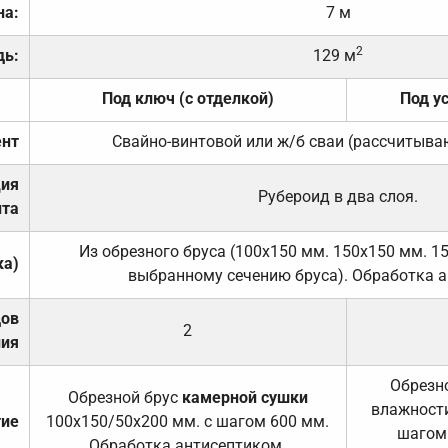
на:
7 м
2
дь:
129 м
Под ключ (с отделкой)
Под у
нт
Свайно-винтовой или ж/б сваи (рассчитыва
ция
Рубероид в два слоя.
та
Из обрезного бруса (100х150 мм. 150х150 мм. 1
ка)
выбранному сечению бруса). Обработка а
дов
2
ния
Обрезно
Обрезной брус
камерной сушки
влажности
тие
100х150/50х200 мм. с шагом 600 мм.
шагом
Обработка антисептиком.