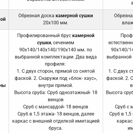
Обрезная доска
камерной сушки
Обрезна
вой
20х100 мм.
влаж
Профилированный брус
камерной
Проф
сушки
, сечением
естественн
90х140/140х140/190х140 мм. по
90х140/1
выбранной комплектации. Два вида
выбранной 
профиля:
1. С двух сторон, прямой со снятой
1. С двух 
фаской. 2. Снаружи под «блок- хаус»,
фаской. 2. 
ены
внутри прямой.
в
Высота сруба: Сруб одноэтажный- 18
Высота сруб
венцов
Сруб с мансардой- 18 венцов
Сруб с 
Сруб в 1,5 этажа- 18 венцов, далее
Сруб в 1,5
каркас с внешней отделкой имитацией
каркас
бруса.
им