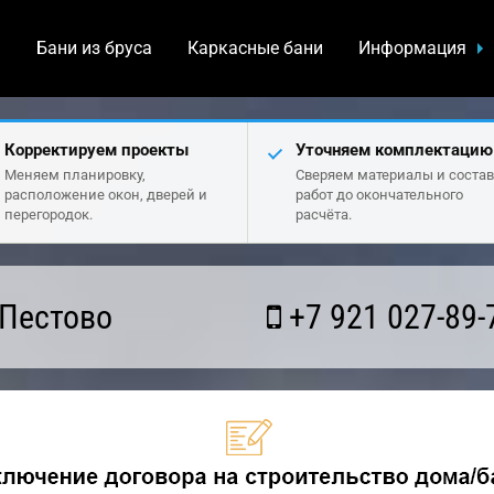
а
Бани из бруса
Каркасные бани
Информация
Корректируем проекты
Уточняем комплектацию
Меняем планировку,
Сверяем материалы и состав
расположение окон, дверей и
работ до окончательного
перегородок.
расчёта.
 Пестово
+7 921 027-89-