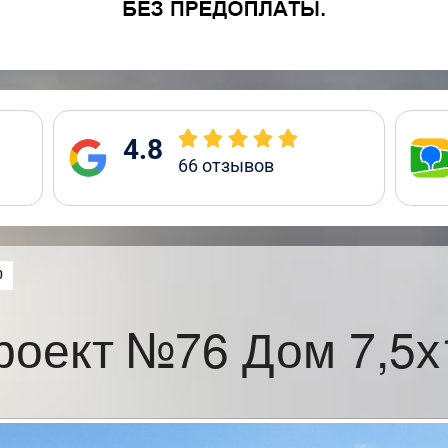
4.8
66
отзывов
0
роект №76 Дом 7,5х