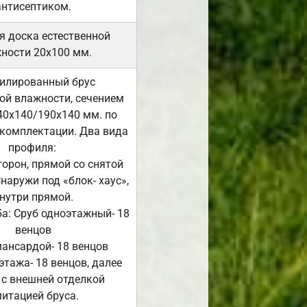
антисептиком.
я доска естественной
ности 20х100 мм.
илированный брус
ой влажности, сечением
40х140/190х140 мм. по
комплектации. Два вида
профиля:
сторон, прямой со снятой
Снаружи под «блок- хаус»,
нутри прямой.
а: Сруб одноэтажный- 18
венцов
мансардой- 18 венцов
 этажа- 18 венцов, далее
 с внешней отделкой
итацией бруса.