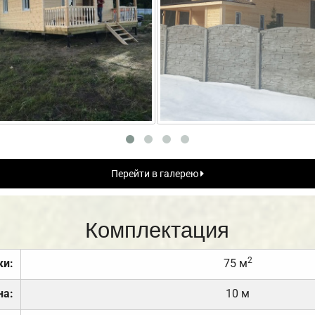
Перейти в галерею
Комплектация
2
ки:
75 м
на:
10 м