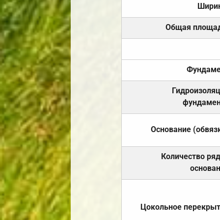
Шири
Общая площа
Фундаме
Гидроизоля
фундамен
Основание (обвяз
Количество ря
основа
Цокольное перекры