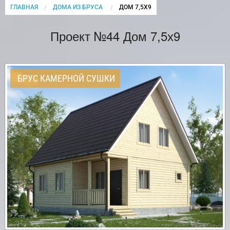
ГЛАВНАЯ
ДОМА ИЗ БРУСА
CURRENT:
ДОМ 7,5Х9
Проект №44 Дом 7,5х9
БРУС КАМЕРНОЙ СУШКИ