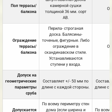
Пол террасы/
камерной сушки
От
балкона
толщиной 36 мм. сорт
АВ.
Перила- строганая
доска. Балясины-
Ограждение
точеные, фигурные. Либо
террасы/
ограждение в
От
балкона
скандинавском стиле.
Устанавливаются
ступени у входа.
Допуск на
геометрические
Составляет +/- 50 мм по
Составля
параметры
длине с каждой стороны.
длине с 
сруба
По всему периметру стен
Допускается
дома (если ширина и
По всему