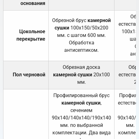
основания
Обр
Обрезной брус
камерной
естеств
сушки
100х150/50х200
Цокольное
100х15
мм. с шагом 600 мм.
перекрытие
шаг
Обработка
О
антисептиком.
ант
Обрезная доска
Обр
Пол черновой
камерной сушки
20х100
естеств
мм.
2
Профилированный брус
Профили
камерной сушки
,
естестве
сечением
с
90х140/140х140/190х140
90х140/
мм. по выбранной
мм. 
комплектации. Два вида
комплек