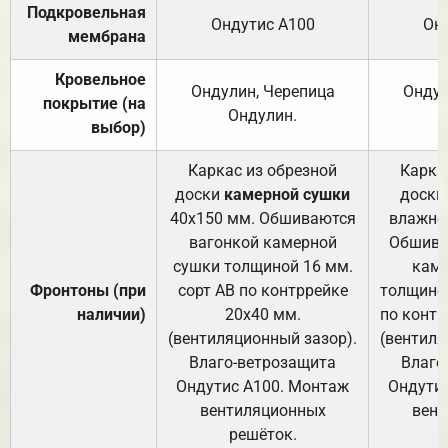
Подкровельная
Ондутис А100
Он
мембрана
Кровельное
Ондулин, Черепица
Ондул
покрытие (на
Ондулин.
выбор)
Каркас из обрезной
Карка
доски
камерной сушки
доски
40х150 мм. Обшиваются
влажно
вагонкой камерной
Обшива
сушки толщиной 16 мм.
каме
Фронтоны (при
сорт АВ по контррейке
толщиной
наличии)
20х40 мм.
по контр
(вентиляционный зазор).
(вентиля
Влаго-ветрозащита
Влаго
Ондутис А100. Монтаж
Ондути
вентиляционных
вент
решёток.