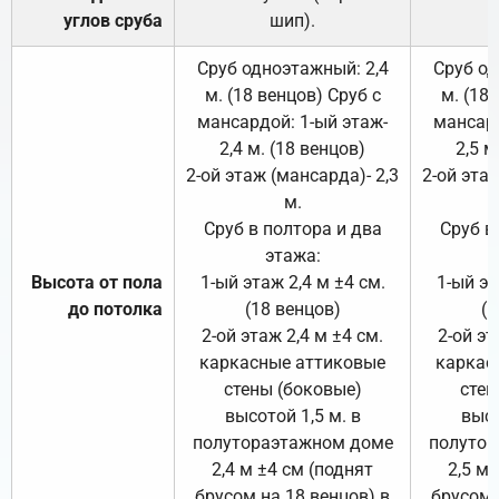
углов сруба
шип).
Сруб одноэтажный: 2,4
Сруб од
м. (18 венцов) Сруб с
м. (18
мансардой: 1-ый этаж-
мансард
2,4 м. (18 венцов)
2,5 м
2-ой этаж (мансарда)- 2,3
2-ой этаж
м.
Сруб в полтора и два
Сруб в
этажа:
Высота от пола
1-ый этаж 2,4 м ±4 см.
1-ый эт
до потолка
(18 венцов)
(1
2-ой этаж 2,4 м ±4 см.
2-ой эт
каркасные аттиковые
каркас
стены (боковые)
стен
высотой 1,5 м. в
высо
полутораэтажном доме
полутор
2,4 м ±4 см (поднят
2,5 м 
брусом на 18 венцов) в
брусом 