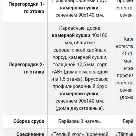
Профилированный брус
Профили
Перегородки 1-
камерной сушки
,
естестве
го этажа
сечением 90х140 мм.
сечени
Каркасные: доска
камерной сушки
40х100
Карк
мм, обшитые
естеств
евровагонкой хвойных
40х10
пород, камерной сушки,
манса
Перегородки 2-
толщиной 12,5 мм. сорт
этажа
го этажа
«АВ» (дома с мансардой
профили
и в 1,5 этажа). Брусовые:
естестве
профилированный брус
сечени
камерной сушки
,
(дома 
сечением 90х140 мм.
(дома двухэтажные).
Сборка сруба
Берёзовый нагель.
Берёз
Соединение
«Тёплый угол» (коренной
«Тёплый 