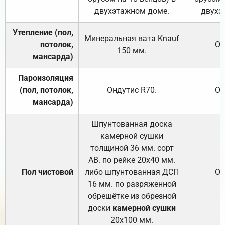
двухэтажном доме.
двухэ
Утепление (пол,
Минеральная вата
Knauf
потолок,
От
150
мм.
мансарда)
Пароизоляция
(пол, потолок,
Ондутис
R70
.
От
мансарда)
Шпунтованная доска
камерной сушки
толщиной 36 мм. сорт
АВ. по рейке 20х40 мм.
Пол чистовой
либо шпунтованная ДСП
От
16 мм. по разряженной
обрешётке из обрезной
доски
камерной сушки
20х100 мм.