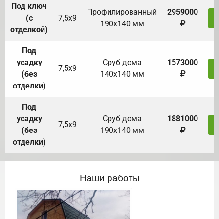
Под ключ
Профилированный
2959000
(с
7,5х9
190х140 мм
отделкой)
Под
усадку
Cруб дома
1573000
7,5х9
(без
140х140 мм
отделки)
Под
усадку
Cруб дома
1881000
7,5х9
(без
190х140 мм
отделки)
Наши работы