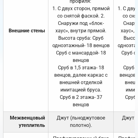
профиля:
п
1. С двух сторон, прямой
1. С дву
со снятой фаской. 2.
со сня
Снаружи под «блок-
Снару
Внешние стены
хаус», внутри прямой.
хаус», 
Высота сруба: Сруб
Высот
одноэтажный- 18 венцов
одноэта
Сруб с мансардой- 18
Сруб с
венцов
Сруб в 1,5 этажа- 18
Сруб в
венцов, далее каркас с
венцов,
внешней отделкой
внеш
имитацией бруса.
имит
Сруб в 2 этажа- 37
Сруб 
венцов
Межвенцовый
Джут (льноджутовое
Джут 
утеплитель
полотно).
п