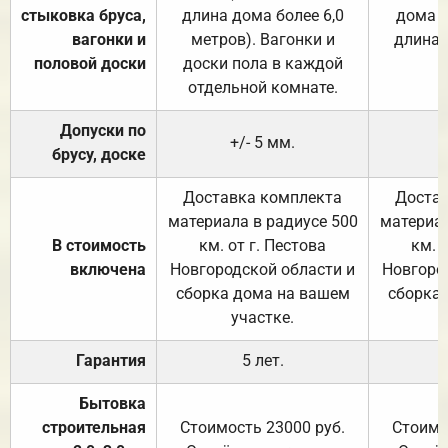
стыковка бруса,
длина дома более 6,0
дома (
вагонки и
метров). Вагонки и
длина 
половой доски
доски пола в каждой
отдельной комнате.
Допуски по
+/- 5 мм.
брусу, доске
Доставка комплекта
Достав
материала в радиусе 500
материал
В стоимость
км. от г. Пестова
км. 
включена
Новгородской области и
Новгоро
сборка дома на вашем
сборка
участке.
Гарантия
5 лет.
Бытовка
строительная
Стоимость 23000 руб.
Стоимо