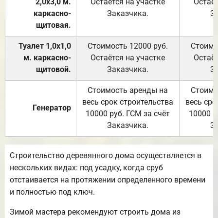
2,0х3,0 м.
Остаётся на участке
Остаёт
каркасно-
Заказчика.
З
щитовая.
Туалет 1,0х1,0
Стоимость 12000 руб.
Стоимо
м. каркасно-
Остаётся на участке
Остаёт
щитовой.
Заказчика.
З
Стоимость аренды на
Стоимо
весь срок строительства
весь сро
Генератор
10000 руб. ГСМ за счёт
10000 р
Заказчика.
З
Строительство деревянного дома осуществляется в
нескольких видах: под усадку, когда сруб
отстаивается на протяжении определенного времени
и полностью под ключ.
Зимой мастера рекомендуют строить дома из