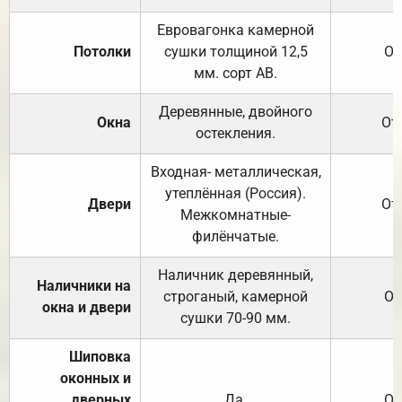
Евровагонка камерной
Потолки
сушки толщиной 12,5
От
мм. сорт АВ.
Деревянные, двойного
Окна
От
остекления.
Входная- металлическая,
утеплённая (Россия).
Двери
От
Межкомнатные-
филёнчатые.
Наличник деревянный,
Наличники на
строганый, камерной
От
окна и двери
сушки 70-90 мм.
Шиповка
оконных и
дверных
Да.
От