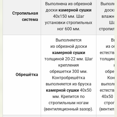
Выполнена из обрезной
Выполне
доски
камерной сушки
доски
Стропильная
40х150 мм. Шаг
влажно
система
установки стропильных
Шаг
ног 600 мм.
стропиль
Выполняется
Вы
из обрезной доски
из об
камерной сушки
естеств
толщиной 20-22 мм. Шаг
толщино
крепления
к
обрешетки 300 мм.
обреш
Обрешётка
Контробрешётка
Конт
выполняется из бруска
выполня
камерной сушки
40х50
естеств
мм. Крепится по
40х50 м
стропильным ногам
строп
(вентиляционный зазор).
(вентиля