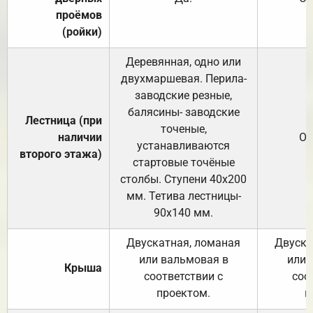
проёмов
(ройки)
Деревянная, одно или
двухмаршевая. Перила-
заводские резные,
балясины- заводские
Лестница (при
точеные,
наличии
От
устанавливаются
второго этажа)
стартовые точёные
столбы. Ступени 40х200
мм. Тетива лестницы-
90х140 мм.
Двускатная, ломаная
Двуска
или вальмовая в
или 
Крыша
соответствии с
соо
проектом.
п