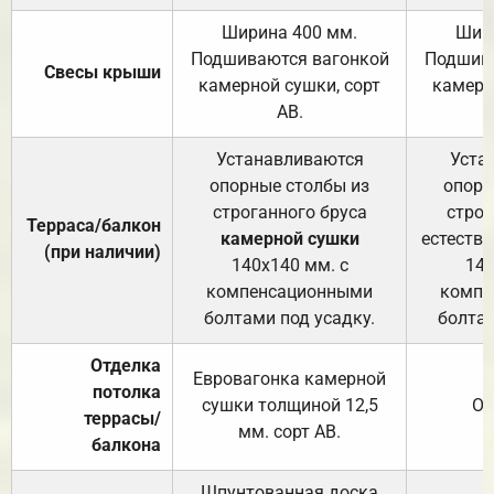
Ширина 400 мм.
Шир
Подшиваются вагонкой
Подшива
Свесы крыши
камерной сушки, сорт
камерн
АВ.
Устанавливаются
Уста
опорные столбы из
опорн
строганного бруса
строг
Терраса/балкон
камерной сушки
естеств
(при наличии)
140х140 мм. с
140
компенсационными
компе
болтами под усадку.
болтам
Отделка
Евровагонка камерной
потолка
сушки толщиной 12,5
От
террасы/
мм. сорт АВ.
балкона
Шпунтованная доска