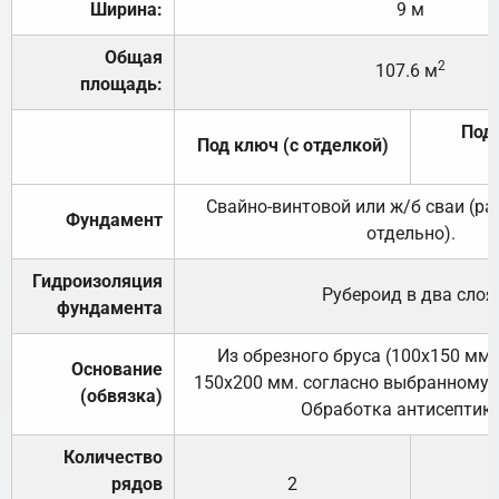
Ширина:
9 м
Общая
2
107.6 м
площадь:
Под 
Под ключ (с отделкой)
Свайно-винтовой или ж/б сваи (р
Фундамент
отдельно).
Гидроизоляция
Рубероид в два слоя
фундамента
Из обрезного бруса (100х150 мм.
Основание
150х200 мм. согласно выбранному с
(обвязка)
Обработка антисептик
Количество
рядов
2