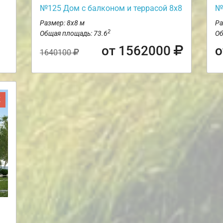
№125 Дом с балконом и террасой 8х8
№
Размер: 8х8 м
Ра
2
Общая площадь: 73.6
Об
от 1562000
о
1640100
Ж