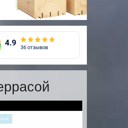
4.9
36
отзывов
еррасой
расой