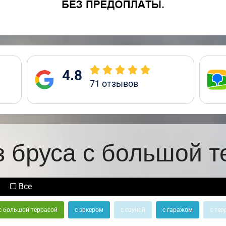
4.8
71
отзывов
з бруса с большой т
Все
с большой террасой
с эркером
с сауной
с гаражом
с тер