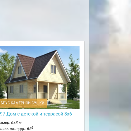
БРУС КАМЕРНОЙ СУШКИ
97 Дом с детской и террасой 8х6
змер: 6х8 м
2
щая площадь: 65