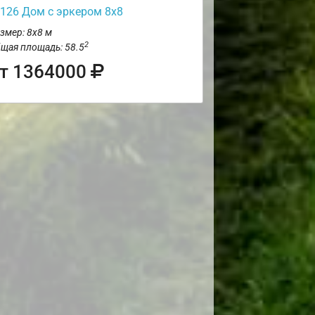
126 Дом с эркером 8х8
змер: 8х8 м
2
щая площадь: 58.5
т 1364000