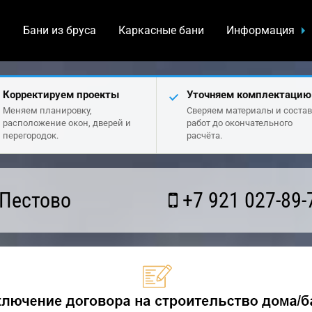
а
Бани из бруса
Каркасные бани
Информация
Корректируем проекты
Уточняем комплектацию
Меняем планировку,
Сверяем материалы и состав
расположение окон, дверей и
работ до окончательного
перегородок.
расчёта.
 Пестово
+7 921 027-89-