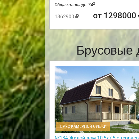
2
Общая площадь: 74
от 1298000
1362900
Брусовые 
БРУС КАМЕРНОЙ СУШКИ
№134 Жилой дом 10,5х7,5 с террасо