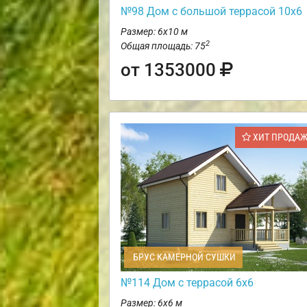
№98 Дом с большой террасой 10х6
Размер: 6х10 м
2
Общая площадь: 75
от 1353000
ХИТ ПРОДА
БРУС КАМЕРНОЙ СУШКИ
№114 Дом с террасой 6х6
Размер: 6х6 м