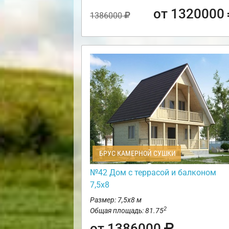
от 1320000
1386000
БРУС КАМЕРНОЙ СУШКИ
№42 Дом с террасой и балконом
7,5х8
Размер: 7,5х8 м
2
Общая площадь: 81.75
от 1386000