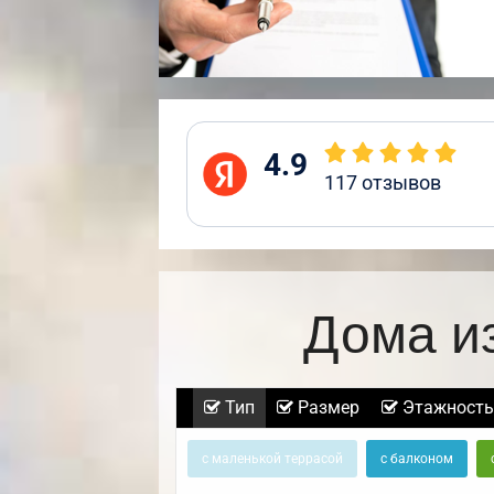
4.9
117
отзывов
Дома и
Тип
Размер
Этажность
с маленькой террасой
с балконом