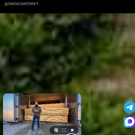
домокомплект.
🔇
⛶
✖