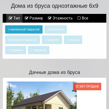
Дома из бруса одноэтажные 6х9
Тип
Размер
Этажность
Все
с маленькой террасой
с балконом
с большой террасой
с эркером
с сауной
с гаражом
с террасой
Дачные дома из бруса
ХИТ ПРОДАЖ