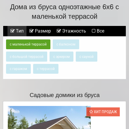
Дома из бруса одноэтажные 6х6 с
маленькой террасой
Тип
Размер
Этажность
Все
с маленькой террасой
с балконом
с большой террасой
с эркером
с сауной
с гаражом
с террасой
Садовые домики из бруса
ХИТ ПРОДАЖ