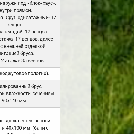
Снаружи под «блок- хаус»,
нутри прямой.
а: Сруб одноэтажный- 17
венцов
мансардой- 17 венцов
 этажа- 17 венцов, далее
 с внешней отделкой
итацией бруса.
 2 этажа- 35 венцов
ноджутовое полотно).
илированный брус
ой влажности, сечением
90х140 мм.
е: доска естественной
и 40х100 мм. (бани с