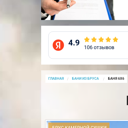
4.9
106
отзывов
ГЛАВНАЯ
БАНИ ИЗ БРУСА
CURRENT:
БАНЯ 6Х6
БРУС КАМЕРНОЙ СУШКИ