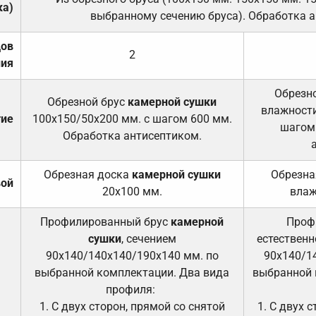
ка)
выбранному сечению бруса). Обработка а
дов
2
ния
Обрезно
Обрезной брус
камерной сушки
влажности
тие
100х150/50х200 мм. с шагом 600 мм.
шагом
Обработка антисептиком.
Обрезная доска
камерной сушки
Обрезна
вой
20х100 мм.
влаж
Профилированный брус
камерной
Проф
сушки
, сечением
естественн
90х140/140х140/190х140 мм. по
90х140/1
выбранной комплектации. Два вида
выбранной 
профиля:
1. С двух сторон, прямой со снятой
1. С двух 