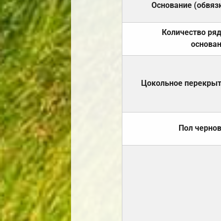
Основание (обвяз
Количество ря
основа
Цокольное перекры
Пол черно