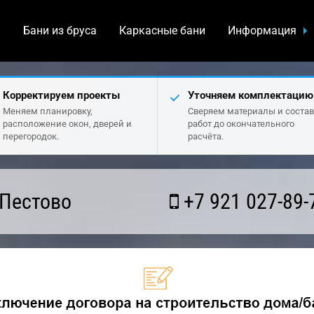
а
Бани из бруса
Каркасные бани
Информация
Корректируем проекты
Уточняем комплектацию
Меняем планировку,
Сверяем материалы и состав
расположение окон, дверей и
работ до окончательного
перегородок.
расчёта.
 Пестово
+7 921 027-89-