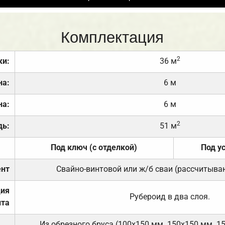
Комплектация
2
ки:
36 м
на:
6 м
на:
6 м
2
дь:
51 м
Под ключ (с отделкой)
Под у
нт
Свайно-винтовой или ж/б сваи (рассчитыва
ция
Рубероид в два слоя.
та
Из обрезного бруса (100х150 мм. 150х150 мм. 1