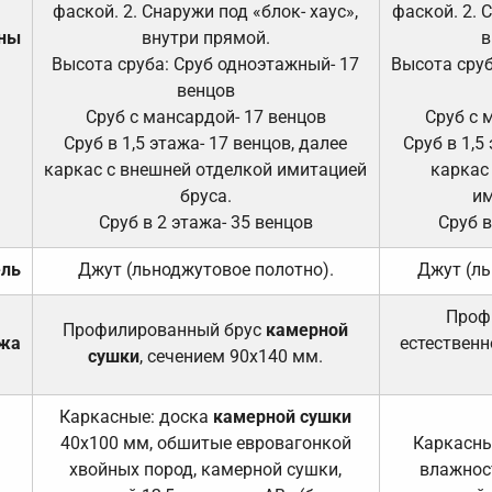
фаской. 2. Снаружи под «блок- хаус»,
фаской. 2. 
ены
внутри прямой.
в
Высота сруба: Сруб одноэтажный- 17
Высота сруб
венцов
Сруб с мансардой- 17 венцов
Сруб с 
Сруб в 1,5 этажа- 17 венцов, далее
Сруб в 1,5
каркас с внешней отделкой имитацией
каркас
бруса.
им
Сруб в 2 этажа- 35 венцов
Сруб в
ель
Джут (льноджутовое полотно).
Джут (ль
Проф
Профилированный брус
камерной
ажа
естественн
сушки
, сечением 90х140 мм.
Каркасные: доска
камерной сушки
40х100 мм, обшитые евровагонкой
Каркасны
хвойных пород, камерной сушки,
влажност