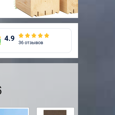
4.9
36
отзывов
6