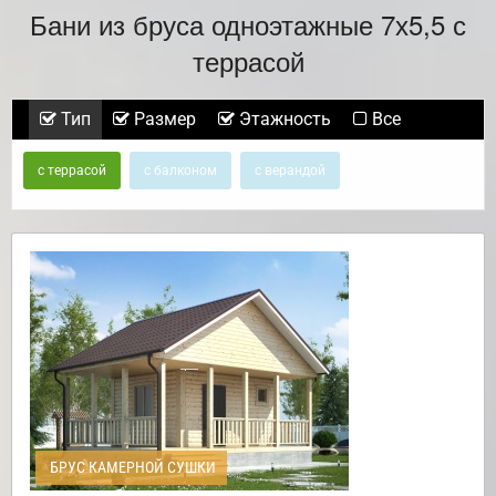
Бани из бруса одноэтажные 7х5,5 с
террасой
Тип
Размер
Этажность
Все
с террасой
с балконом
с верандой
БРУС КАМЕРНОЙ СУШКИ